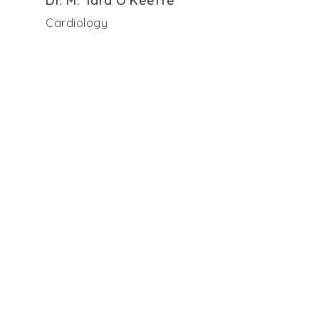
Dr. M. Tara O'Keeffe
Cardiology