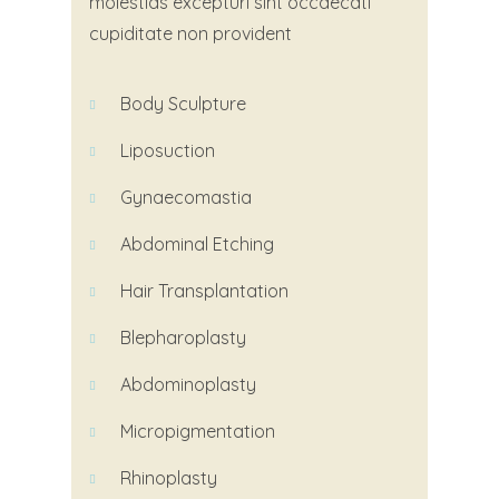
molestias excepturi sint occaecati
cupiditate non provident
Body Sculpture
Liposuction
Gynaecomastia
Abdominal
Etching
Hair Transplantation
Blepharoplasty
Abdominoplasty
Micropigmentation
Rhinoplasty