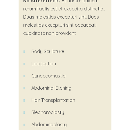
No Aftereffects:
Et harum quidem
rerum facilis est et expedita distinctio..
Duas molestias excepturi sint. Duas
molestias excepturi sint occaecati
cupiditate non provident
Body Sculpture
Liposuction
Gynaecomastia
Abdominal
Etching
Hair Transplantation
Blepharoplasty
Abdominoplasty